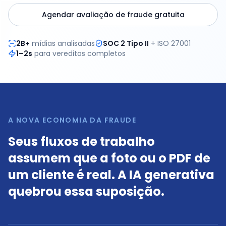
Agendar avaliação de fraude gratuita
2B+
mídias analisadas
SOC 2 Tipo II
+ ISO 27001
1–2s
para vereditos completos
A NOVA ECONOMIA DA FRAUDE
Seus fluxos de trabalho
assumem que a foto ou o PDF de
um cliente é real. A IA generativa
quebrou essa suposição.