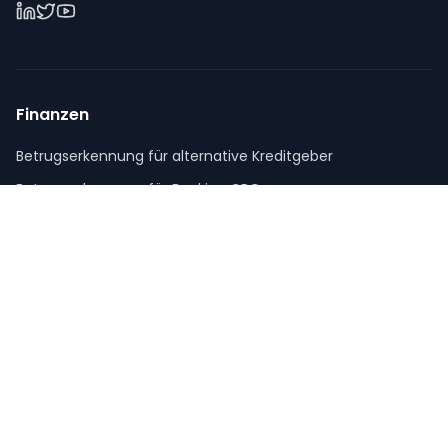
Finanzen
Betrugserkennung für alternative Kreditgeber
Betrugserkennung für Banking CRO
Betrugserkennung für Kreditgenossenschaften
Gesundheitswesen
Betrugserkennung für Healthcare CRO
SAAS-Unternehmen
Betrugserkennung für Dating-Apps