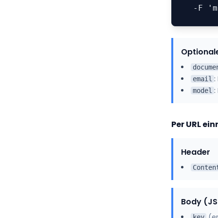
  -F 
Optional
docume
:
email
:
model
Per URL ein
Header
Conten
Body (J
(
e
key