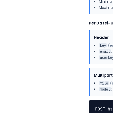
Minimal
Maximal
Per Datei-
Header
(
e
key
:
email
userke
Multipar
(
file
:
model
POST ht