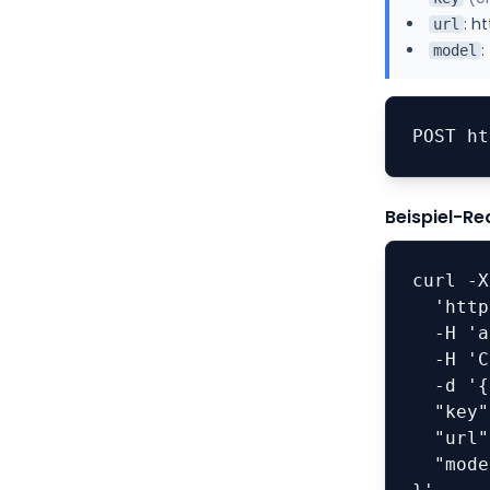
:
ht
url
:
model
POST ht
Beispiel-Re
curl -X
  'https://detect-video.truthscan.com/detect' \

  -H 'accept: application/json' \

  -H 'Content-Type: application/json' \

  -d '{

  "key": "YOUR-API-KEY-GOES-HERE",

  "url": "https://example.com/video.mp4",

  "model": "generic"
