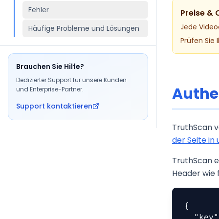
Fehler
Preise & 
Jede Video
Häufige Probleme und Lösungen
Prüfen Sie
Brauchen Sie Hilfe?
Dedizierter Support für unsere Kunden
Authe
und Enterprise-Partner.
Support kontaktieren
TruthScan ve
der Seite in
TruthScan e
Header wie f
{

  "key": "YOUR API KEY GOES HERE"
