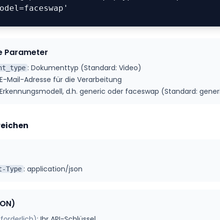
'model=faceswap'
e Parameter
:
Dokumenttyp (Standard: Video)
nt_type
E-Mail-Adresse für die Verarbeitung
Erkennungsmodell, d.h. generic oder faceswap (Standard: gener
reichen
:
application/json
t-Type
SON)
rforderlich
)
:
Ihr API-Schlüssel