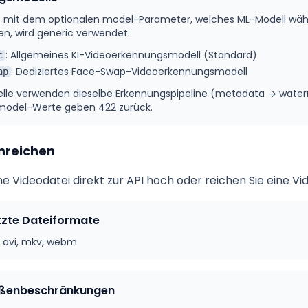
 mit dem optionalen model-Parameter, welches ML-Modell währ
n, wird generic verwendet.
:
Allgemeines KI-Videoerkennungsmodell (Standard)
c
:
Dediziertes Face-Swap-Videoerkennungsmodell
ap
lle verwenden dieselbe Erkennungspipeline (metadata → water
 model-Werte geben 422 zurück.
nreichen
ne Videodatei direkt zur API hoch oder reichen Sie eine Vid
tzte Dateiformate
 avi, mkv, webm
ößenbeschränkungen