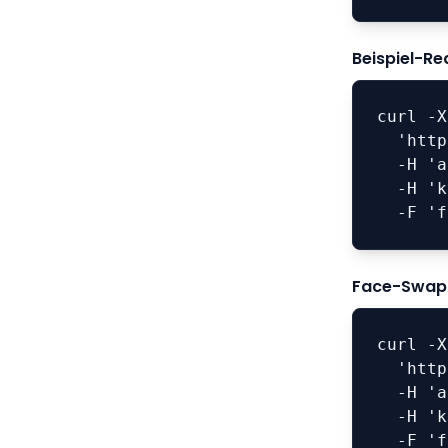
Beispiel-Re
curl -X
  'https://detect-video.truthscan.com/detect-file' \

  -H 'accept: application/json' \

  -H 'key: YOUR-API-KEY-GOES-HERE' \

  -F 
Face-Swap-
curl -X
  'https://detect-video.truthscan.com/detect-file' \

  -H 'accept: application/json' \

  -H 'key: YOUR-API-KEY-GOES-HERE' \

  -F 'file=@/path/to/video.mp4;type=video/mp4' \
