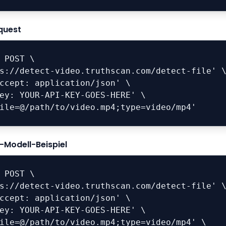
quest
 POST \

'file=@/path/to/video.mp4;type=video/mp4'
Modell-Beispiel
 POST \
