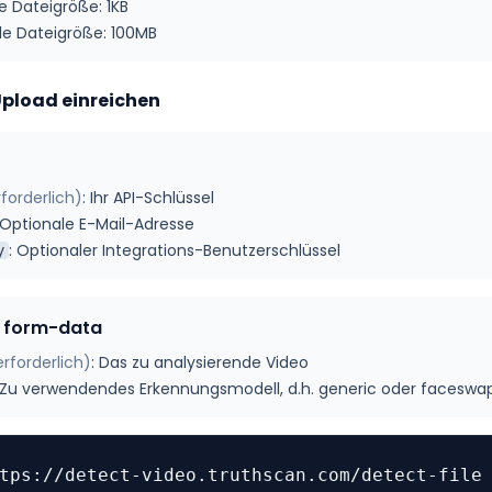
e Dateigröße: 1KB
e Dateigröße: 100MB
Upload einreichen
rforderlich
)
:
Ihr API-Schlüssel
Optionale E-Mail-Adresse
:
Optionaler Integrations-Benutzerschlüssel
y
t form-data
erforderlich
)
:
Das zu analysierende Video
Zu verwendendes Erkennungsmodell, d.h. generic oder faceswap 
tps://detect-video.truthscan.com/detect-file