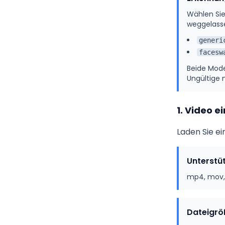
Wählen Sie
weggelasse
generi
facesw
Beide Mode
Ungültige
1.
Video ei
Laden Sie ei
Unterstü
mp4, mov,
Dateigr