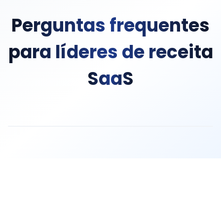
Perguntas frequentes
para líderes de receita
SaaS
A TruthScan fornece APIs REST, webhooks e integraçõ
Sim. Nosso modelo de IA analisa centenas de sinais in
A TruthScan detecta e previne grupos de abuso de tria
Não. A verificação da TruthScan executa em menos de 
Ao prevenir cadastros fraudulentos precocemente, a T
Absolutamente. A TruthScan fornece pontuações de ris
A TruthScan é certificada SOC 2 Type II, compatível 
A maioria das empresas SaaS completa a integração e