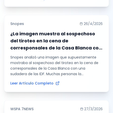
Snopes
26/4/2026
¿La imagen muestra al sospechoso
del tiroteo en la cena de
corresponsales de la Casa Blanca con
una sudadera de las IDF? Lo que
Snopes analizó una imagen que supuestamente
sabemos
mostraba al sospechoso del tiroteo en la cena de
corresponsales de la Casa Blanca con una
sudadera de las IDF. Muchas personas la
compartieron como prueba de un vínculo militar,
Leer Artículo Completo
aunque la autenticidad de la imagen estaba en
duda.
WSPA 7NEWS
27/3/2026