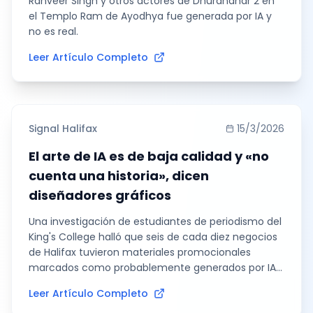
Ranveer Singh y otros actores de Dhurandhar 2 en
el Templo Ram de Ayodhya fue generada por IA y
no es real.
Leer Artículo Completo
Signal Halifax
15/3/2026
El arte de IA es de baja calidad y «no
cuenta una historia», dicen
diseñadores gráficos
Una investigación de estudiantes de periodismo del
King's College halló que seis de cada diez negocios
de Halifax tuvieron materiales promocionales
marcados como probablemente generados por IA
tras analizarlos con los cinco detectores más
Leer Artículo Completo
precisos de veinte probados, entre ellos TruthScan,