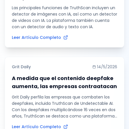
Las principales funciones de TruthScan incluyen un
detector de imágenes con IA, así como un detector
de videos con IA. La plataforma también cuenta
con un detector de audio y texto con IA.
Leer Artículo Completo
Grit Daily
14/5/2026
A medida que el contenido deepfake
aumenta, las empresas contraatacan
Grit Daily perfila las empresas que combaten los
deepfakes, incluida TruthScan de Undetectable AI.
Con los deepfakes multiplicándose 16 veces en dos
años, TruthScan se destaca como una plataforma
autofinanciada que analiza imágenes, audio y video
Leer Artículo Completo
en busca de signos de generación por IA.