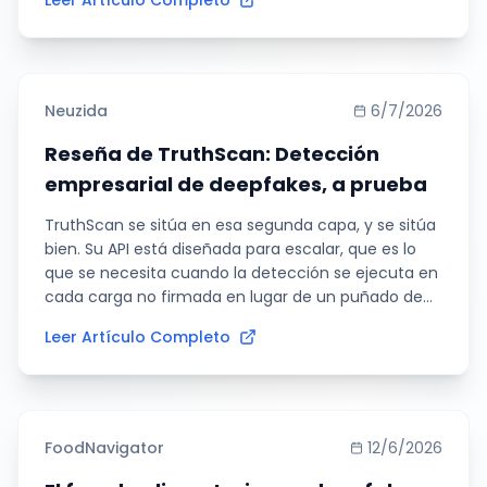
Leer Artículo Completo
en videos. La sección de comentarios incluye un
enlace a una cuenta de OnlyFans, la plataforma
conocida por el entretenimiento sexual para
adultos.
Neuzida
6/7/2026
Reseña de TruthScan: Detección
empresarial de deepfakes, a prueba
TruthScan se sitúa en esa segunda capa, y se sitúa
bien. Su API está diseñada para escalar, que es lo
que se necesita cuando la detección se ejecuta en
cada carga no firmada en lugar de un puñado de
verificaciones puntuales. Para una redacción que
Leer Artículo Completo
clasifica material entrante o una plataforma que
filtra las cargas de usuarios, ese rendimiento es la
diferencia entre una herramienta útil y una
demostración.
FoodNavigator
12/6/2026