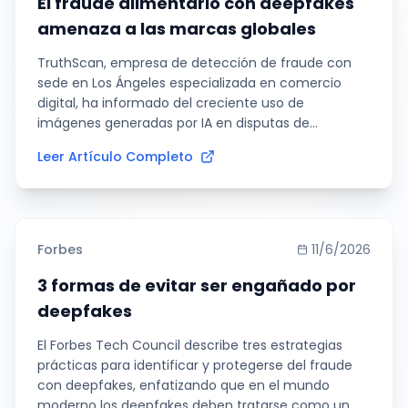
El fraude alimentario con deepfakes
amenaza a las marcas globales
TruthScan, empresa de detección de fraude con
sede en Los Ángeles especializada en comercio
digital, ha informado del creciente uso de
imágenes generadas por IA en disputas de
reembolso, donde se alega que fotos manipuladas
Leer Artículo Completo
se utilizan para respaldar reclamaciones por
productos que nunca fueron dañados.
Forbes
11/6/2026
3 formas de evitar ser engañado por
deepfakes
El Forbes Tech Council describe tres estrategias
prácticas para identificar y protegerse del fraude
con deepfakes, enfatizando que en el mundo
moderno los deepfakes deben tratarse como un