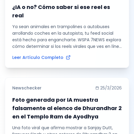
¿IA o no? Cómo saber si ese reel es
real
Ya sean animales en trampolines o autobuses
arrollando coches en la autopista, tu feed social
está hecho para engancharte. WSPA 7NEWS explora
cómo determinar si los reels virales que ves en línea
son reales o generados por inteligencia artificial, y
Leer Artículo Completo
cómo herramientas como TruthScan pueden
ayudar a verificar la autenticidad de los contenidos
en redes sociales.
Newschecker
25/3/2026
Foto generada por IA muestra
falsamente al elenco de Dhurandhar 2
en el Templo Ram de Ayodhya
Una foto viral que afirma mostrar a Sanjay Dutt,