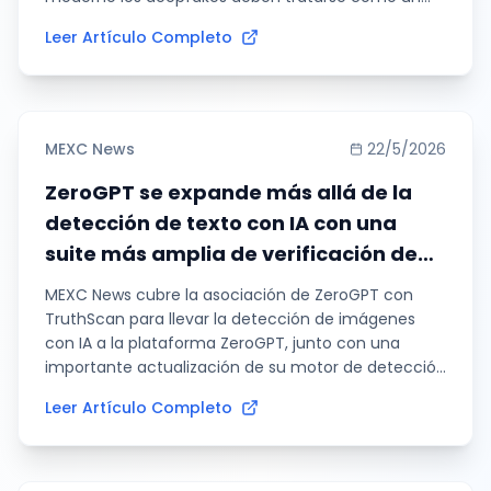
vector principal de fraude.
Leer Artículo Completo
MEXC News
22/5/2026
ZeroGPT se expande más allá de la
detección de texto con IA con una
suite más amplia de verificación de
contenido
MEXC News cubre la asociación de ZeroGPT con
TruthScan para llevar la detección de imágenes
con IA a la plataforma ZeroGPT, junto con una
importante actualización de su motor de detección
DeepAnalyse y un conjunto ampliado de
Leer Artículo Completo
herramientas de verificación de contenido.