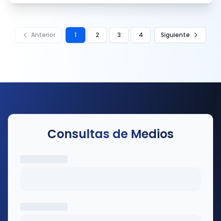
Hive Moderation y Winston AI. El material más
marcado obtuvo un 97,6% de probabilidad de ser
generado por IA. Diseñadores locales y expertos en
ética de IA plantearon preocupaciones sobre el uso
Anterior
1
2
3
4
Siguiente
creciente de IA generativa en el trabajo creativo,
citando costes ambientales, desplazamiento de
empleo y un descenso notable en la calidad del
diseño.
Consultas de Medios