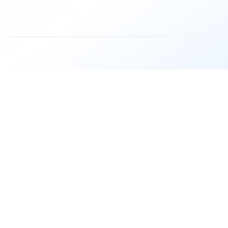
TruthScan verwendet fortschrittliche KI-Algorithmen z
Ja, TruthScan bietet flexible API-Integration, die mit
TruthScan erkennt KI-generierte Passagierausweise, sy
TruthScan bietet Echtzeiterkennung und identifiziert 
TruthScan arbeitet im Hintergrund ohne Auswirkungen 
TruthScan ist mit einer Privacy-First-Architektur ko
Durch die Verhinderung betrügerischer Passagiere und
TruthScan bietet umfassende Dashboards mit Sicherhe